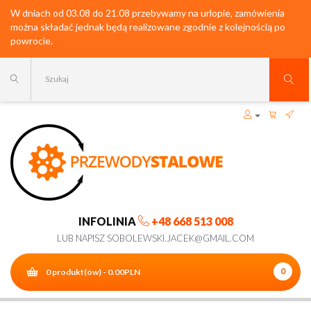
W dniach od 03.08 do 21.08 przebywamy na urlopie, zamówienia
można składać jednak będą realizowane zgodnie z kolejnością po
powrocie.
INFOLINIA
+48 668 513 008
LUB NAPISZ SOBOLEWSKI.JACEK@GMAIL.COM
0
0 produkt(ów) - 0.00PLN