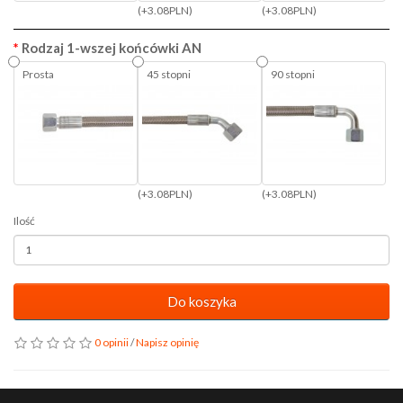
(+3.08PLN)
(+3.08PLN)
Rodzaj 1-wszej końcówki AN
Prosta
45 stopni
90 stopni
(+3.08PLN)
(+3.08PLN)
Ilość
Do koszyka
0 opinii
/
Napisz opinię