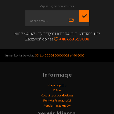
Zapisz się do newslettera
NIE ZNALAZŁEŚ CZĘŚCI KTÓRA CIĘ INTERESUJE?
Zadzwoń do nas
+48 668 513 008
Numer konta do wpłat:
35 1140 2004 0000 3002 6440 0005
Informacje
Mapa dojazdu
O Nas
Koszt i sposoby dostawy
Polityka Prywatności
Regulamin zakupów
Serwis klienta