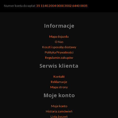
Numer konta do wpłat:
35 1140 2004 0000 3002 6440 0005
Informacje
Mapa dojazdu
O Nas
Koszt i sposoby dostawy
Polityka Prywatności
Regulamin zakupów
Serwis klienta
Kontakt
Reklamacje
Mapa strony
Moje konto
Moje konto
Historia zamówień
Lista życzeń