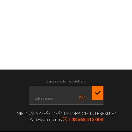
Zapisz się do newslettera
NIE ZNALAZŁEŚ CZĘŚCI KTÓRA CIĘ INTERESUJE?
Zadzwoń do nas
+48 668 513 008