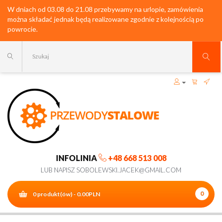
W dniach od 03.08 do 21.08 przebywamy na urlopie, zamówienia
można składać jednak będą realizowane zgodnie z kolejnością po
powrocie.
INFOLINIA
+48 668 513 008
LUB NAPISZ SOBOLEWSKI.JACEK@GMAIL.COM
0
0 produkt(ów) - 0.00PLN