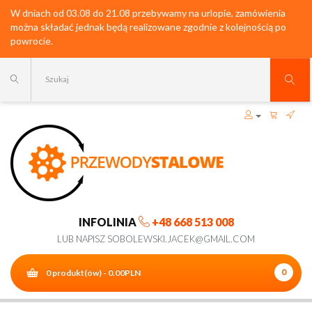
W dniach od 03.08 do 21.08 przebywamy na urlopie, zamówienia
można składać jednak będą realizowane zgodnie z kolejnością po
powrocie.
INFOLINIA
+48 668 513 008
LUB NAPISZ SOBOLEWSKI.JACEK@GMAIL.COM
0
0 produkt(ów) - 0.00PLN