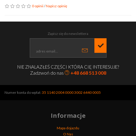
0 opinii
/
Napisz opinię
Zapisz się do newslettera
NIE ZNALAZŁEŚ CZĘŚCI KTÓRA CIĘ INTERESUJE?
Zadzwoń do nas
+48 668 513 008
Numer konta do wpłat:
35 1140 2004 0000 3002 6440 0005
Informacje
Mapa dojazdu
O Nas