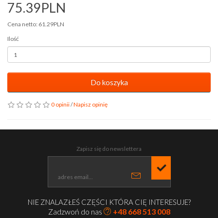
75.39PLN
Cena netto: 61.29PLN
Ilość
Do koszyka
0 opinii
/
Napisz opinię
Zapisz się do newslettera
NIE ZNALAZŁEŚ CZĘŚCI KTÓRA CIĘ INTERESUJE?
Zadzwoń do nas
+48 668 513 008