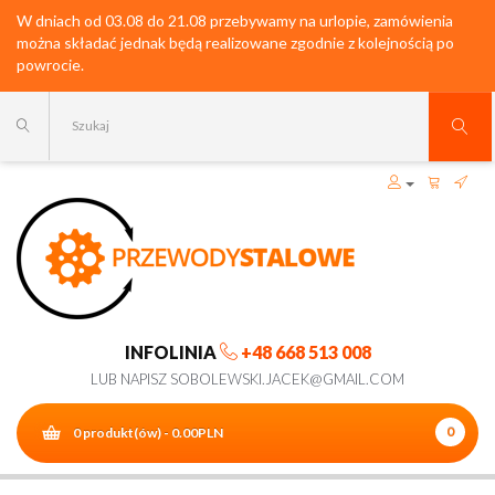
W dniach od 03.08 do 21.08 przebywamy na urlopie, zamówienia
można składać jednak będą realizowane zgodnie z kolejnością po
powrocie.
INFOLINIA
+48 668 513 008
LUB NAPISZ SOBOLEWSKI.JACEK@GMAIL.COM
0
0 produkt(ów) - 0.00PLN